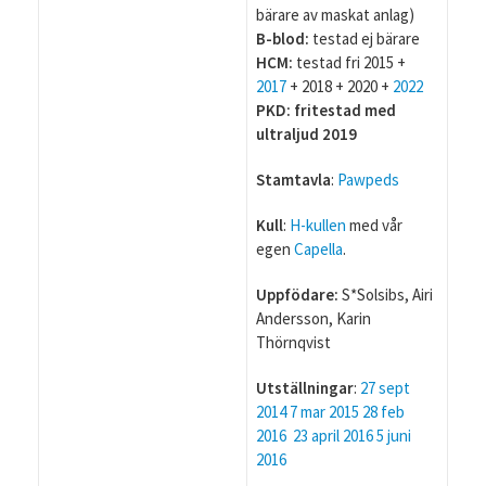
bärare av maskat anlag)
B-blod:
testad ej bärare
HCM:
testad fri 2015 +
2017
+ 2018 + 2020 +
2022
PKD: fritestad med
ultraljud 2019
Stamtavla
:
Pawpeds
Kull
:
H-kullen
med vår
egen
Capella
.
Uppfödare:
S*Solsibs, Airi
Andersson, Karin
Thörnqvist
Utställningar
:
27 sept
2014
7 mar 2015
28 feb
2016
23 april 2016
5 juni
2016