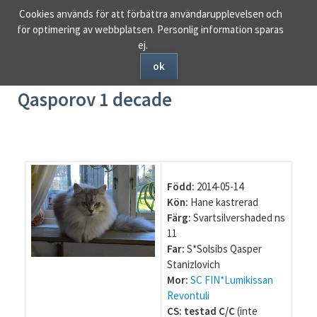
Ta
Cookies används för att förbättra användarupplevelsen och
bort
för optimering av webbplatsen. Personlig information sparas
navigering
ej.
ok
CH S*Solsibs Umberto
Qasporov 1 decade
Född:
2014-05-14
Kön:
Hane kastrerad
Färg:
Svartsilvershaded ns
11
Far:
S*Solsibs Qasper
Stanizlovich
Mor:
SC FIN*Lumikissan
Revontuli
CS: testad C/C
(inte