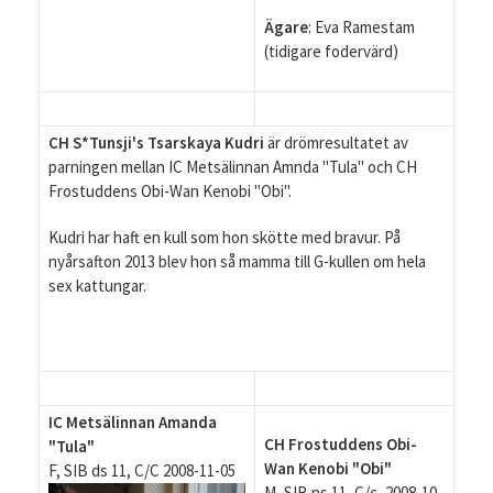
Ägare
: Eva Ramestam
(tidigare fodervärd)
CH S*Tunsji's Tsarskaya Kudri
är drömresultatet av
parningen mellan IC Metsälinnan Amnda "Tula" och CH
Frostuddens Obi-Wan Kenobi "Obi".
Kudri har haft en kull som hon skötte med bravur. På
nyårsafton 2013 blev hon så mamma till G-kullen om hela
sex kattungar.
IC Metsälinnan Amanda
CH Frostuddens Obi-
"Tula"
Wan Kenobi "Obi"
F, SIB ds 11, C/C 2008-11-05
M, SIB ns 11, C/c, 2008-10-