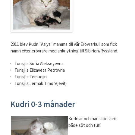
2011 blev Kudri "Asiya" mamma till vår Erövrarkull som fick
namn efter erövrare med anknytning till Sibirien/Ryssland.
Tunsji's Sofia Alekseyevna
Tunsji's Elizaveta Petrovna
Tunsji's Temüdjin
Tunsji's Jermak Timofejevitj
Kudri 0-3 månader
Kudri är och har alltid varit
både söt och tuff.