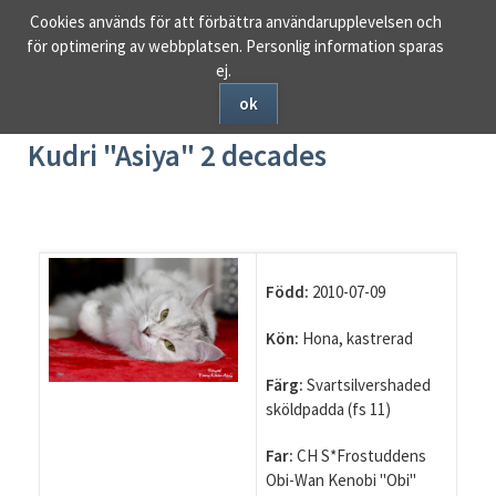
Ta
Cookies används för att förbättra användarupplevelsen och
bort
för optimering av webbplatsen. Personlig information sparas
navigering
ej.
ok
CH S*Tunsji's Tsarskaya
Kudri "Asiya" 2 decades
Född:
2010-07-09
Kön:
Hona, kastrerad
Färg:
Svartsilvershaded
sköldpadda (fs 11)
Far:
CH S*Frostuddens
Obi-Wan Kenobi "Obi"