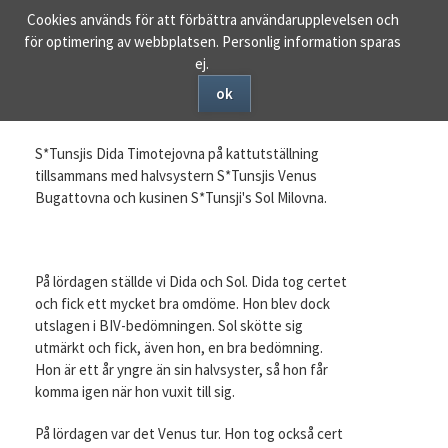
Ta
Cookies används för att förbättra användarupplevelsen och
bort
för optimering av webbplatsen. Personlig information sparas
navigering
ej.
ok
Dida, Sol och Venus i Åhus
S*Tunsjis Dida Timotejovna på kattutställning
tillsammans med halvsystern S*Tunsjis Venus
Bugattovna och kusinen S*Tunsji's Sol Milovna.
På lördagen ställde vi Dida och Sol. Dida tog certet
och fick ett mycket bra omdöme. Hon blev dock
utslagen i BIV-bedömningen. Sol skötte sig
utmärkt och fick, även hon, en bra bedömning.
Hon är ett år yngre än sin halvsyster, så hon får
komma igen när hon vuxit till sig.
På lördagen var det Venus tur. Hon tog också cert