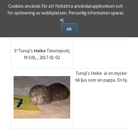
Ta
Cookies används för att förbättra användarupplevelsen och
bort
för optimering av webbplatsen. Personlig information sparas
navigering
ej.
ok
S*Tunsji's
Heike
Timotej
ovitj
M SIB, , 2017-01-02
Tunsji's Heike är en mycket vack
bli ljus som sin pappa. En hjärtek